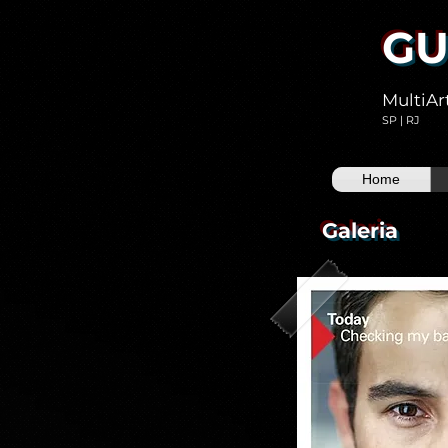
GU
MultiAr
SP | RJ
Home
Galeria