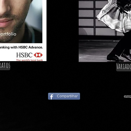
ratos
Variad
Compartilhar
©202