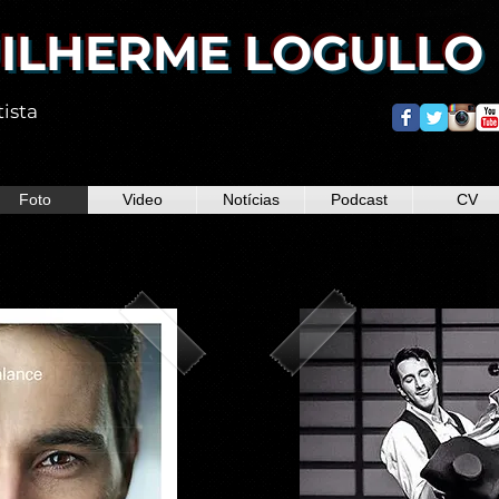
ILHERME LOGULLO
tista
Foto
Video
Notícias
Podcast
CV